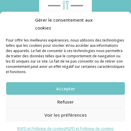
Gérer le consentement aux
cookies
Pour offrir les meilleures expériences, nous utilisons des technologies
telles que les cookies pour stocker et/ou accéder aux informations
des appareils. Le fait de consentir à ces technologies nous permettra
Histoire de pâtes utilise des cookies. Pour en
de traiter des données telles que le comportement de navigation ou
savoir plus, ainsi que sur la politique de
les ID uniques sur ce site. Le fait de ne pas consentir ou de retirer son
consentement peut avoir un effet négatif sur certaines caractéristiques
confidentialité, cliquez ici.
et fonctions.
Contact
Accepter
histoiredepates@gmail.com
Refuser
Haruzame
© copyright 2026. All Rights Reserved.
Voir les préférences
RGPD et Cookies
RGPD et Politique de cookies
RGPD et Politique de cookies