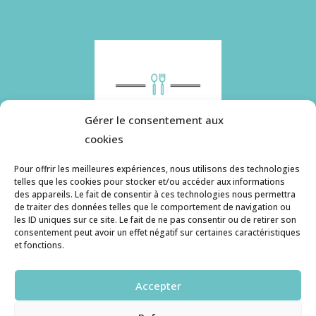
Gérer le consentement aux
cookies
Pour offrir les meilleures expériences, nous utilisons des technologies
telles que les cookies pour stocker et/ou accéder aux informations
des appareils. Le fait de consentir à ces technologies nous permettra
Histoire de pâtes utilise des cookies. Pour en
de traiter des données telles que le comportement de navigation ou
savoir plus, ainsi que sur la politique de
les ID uniques sur ce site. Le fait de ne pas consentir ou de retirer son
consentement peut avoir un effet négatif sur certaines caractéristiques
confidentialité, cliquez ici.
et fonctions.
Contact
Accepter
histoiredepates@gmail.com