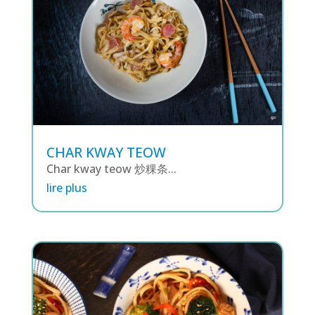
CHAR KWAY TEOW
Char kway teow 炒粿条...
lire plus