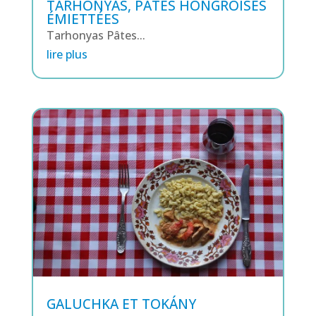
TARHONYAS, PÂTES HONGROISES
ÉMIETTÉES
Tarhonyas Pâtes...
lire plus
GALUCHKA ET TOKÁNY