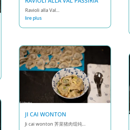
RAVIOLI ALLA VAL PASSIRIA
Ravioli alla Val...
lire plus
JI CAI WONTON
Ji cai wonton 荠菜猪肉馄钝...