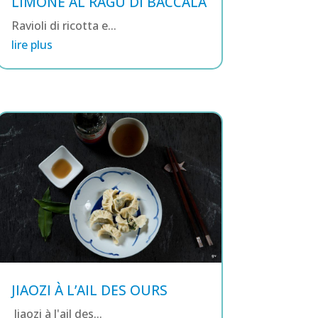
LIMONE AL RAGÙ DI BACCALÀ
Ravioli di ricotta e...
lire plus
JIAOZI À L’AIL DES OURS
Jiaozi à l'ail des...