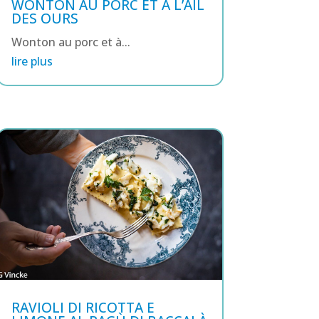
WONTON AU PORC ET À L’AIL
DES OURS
Wonton au porc et à...
lire plus
RAVIOLI DI RICOTTA E