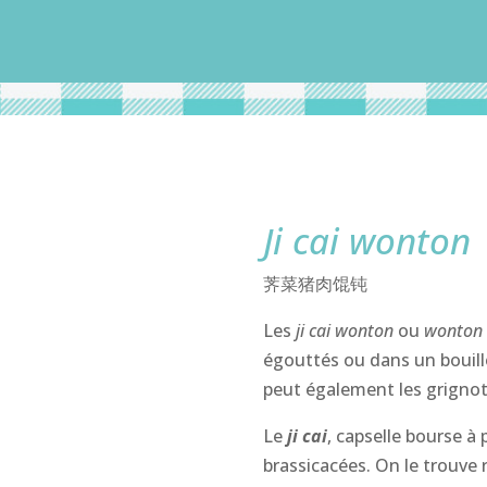
Ji cai wonton
荠菜猪肉馄钝
Les
ji cai wonton
ou
wonton
égouttés ou dans un bouill
peut également les grignote
Le
ji cai
, capselle bourse à
brassicacées. On le trouve r