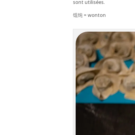
sont utilisées.
馄饨 = wonton