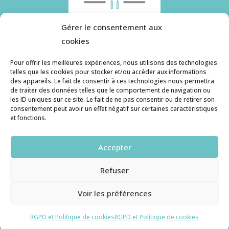
Gérer le consentement aux
cookies
Pour offrir les meilleures expériences, nous utilisons des technologies
telles que les cookies pour stocker et/ou accéder aux informations
des appareils. Le fait de consentir à ces technologies nous permettra
Histoire de pâtes utilise des cookies. Pour en
de traiter des données telles que le comportement de navigation ou
savoir plus, ainsi que sur la politique de
les ID uniques sur ce site. Le fait de ne pas consentir ou de retirer son
consentement peut avoir un effet négatif sur certaines caractéristiques
confidentialité, cliquez ici.
et fonctions.
Contact
Accepter
histoiredepates@gmail.com
Refuser
Haruzame
© copyright 2026. All Rights Reserved.
Voir les préférences
RGPD et Cookies
RGPD et Politique de cookies
RGPD et Politique de cookies