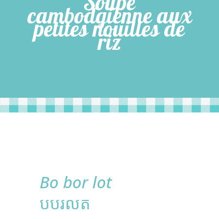
Soupe
cambodgienne aux
petites nouilles de
riz
Bo bor lot
បបរលត