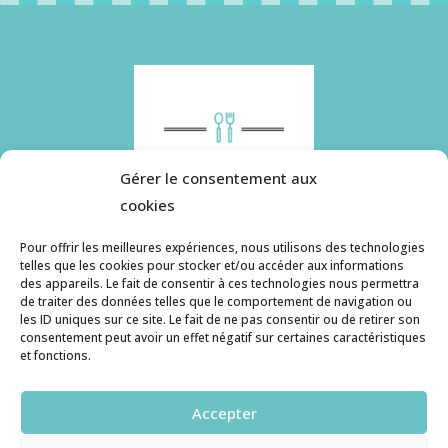
Gérer le consentement aux
cookies
Pour offrir les meilleures expériences, nous utilisons des technologies
telles que les cookies pour stocker et/ou accéder aux informations
des appareils. Le fait de consentir à ces technologies nous permettra
Histoire de pâtes utilise des cookies. Pour en
de traiter des données telles que le comportement de navigation ou
savoir plus, ainsi que sur la politique de
les ID uniques sur ce site. Le fait de ne pas consentir ou de retirer son
consentement peut avoir un effet négatif sur certaines caractéristiques
confidentialité, cliquez ici.
et fonctions.
Contact
Accepter
histoiredepates@gmail.com