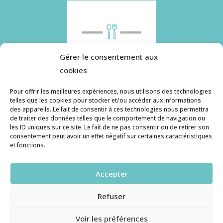
Gérer le consentement aux
cookies
Pour offrir les meilleures expériences, nous utilisons des technologies
telles que les cookies pour stocker et/ou accéder aux informations
des appareils. Le fait de consentir à ces technologies nous permettra
Histoire de pâtes utilise des cookies. Pour en
de traiter des données telles que le comportement de navigation ou
savoir plus, ainsi que sur la politique de
les ID uniques sur ce site. Le fait de ne pas consentir ou de retirer son
consentement peut avoir un effet négatif sur certaines caractéristiques
confidentialité, cliquez ici.
et fonctions.
Contact
Accepter
histoiredepates@gmail.com
Refuser
Haruzame
© copyright 2026. All Rights Reserved.
Voir les préférences