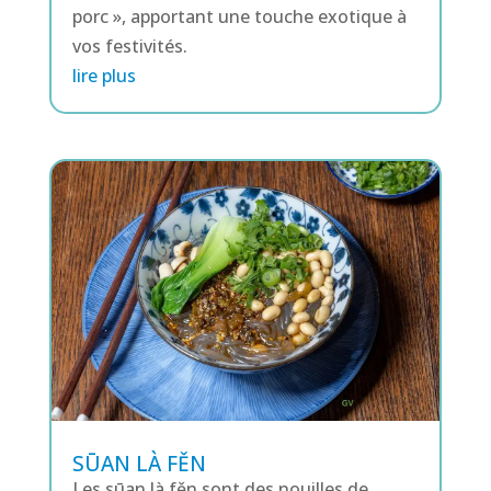
porc », apportant une touche exotique à
vos festivités.
lire plus
SŪAN LÀ FĚN
Les sūan là fěn sont des nouilles de