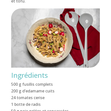
et tofu.
Ingrédients
500 g fusillis complets
200 g d’edamame cuits
24 tomates cerise
1 botte de radis
50 g noix pelées et concassées