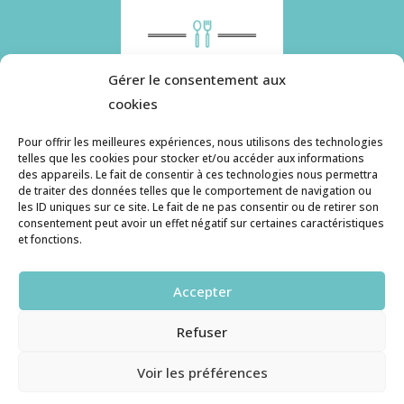
Gérer le consentement aux
cookies
Pour offrir les meilleures expériences, nous utilisons des technologies
telles que les cookies pour stocker et/ou accéder aux informations
des appareils. Le fait de consentir à ces technologies nous permettra
Histoire de pâtes utilise des cookies. Pour en
de traiter des données telles que le comportement de navigation ou
savoir plus, ainsi que sur la politique de
les ID uniques sur ce site. Le fait de ne pas consentir ou de retirer son
consentement peut avoir un effet négatif sur certaines caractéristiques
confidentialité, cliquez ici.
et fonctions.
Contact
Accepter
histoiredepates@gmail.com
Refuser
Haruzame
© copyright 2026. All Rights Reserved.
Voir les préférences
RGPD et Cookies