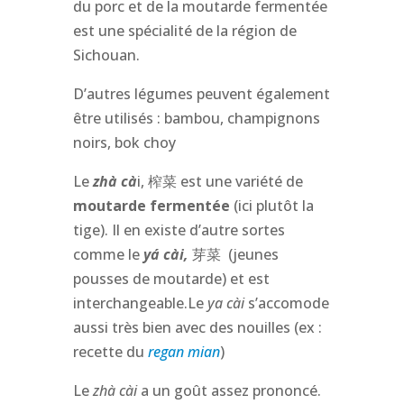
du porc et de la moutarde fermentée
est une spécialité de la région de
Sichouan.
D’autres légumes peuvent également
être utilisés : bambou, champignons
noirs, bok choy
Le
zhà cà
i,
榨菜
est une variété de
moutarde fermentée
(ici plutôt la
tige). Il en existe d’autre sortes
comme le
yá cài,
芽菜
(jeunes
pousses de moutarde) et est
interchangeable.Le
ya cài
s’accomode
aussi très bien avec des nouilles (ex :
recette du
regan mian
)
Le
zhà cài
a un goût assez prononcé.