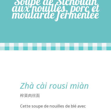
Soupe de Sichouan
aux nouilles, porc et
moutarde fermentée
Zhà cài rousi miàn
榨菜肉丝面
Cette soupe de nouilles de blé avec