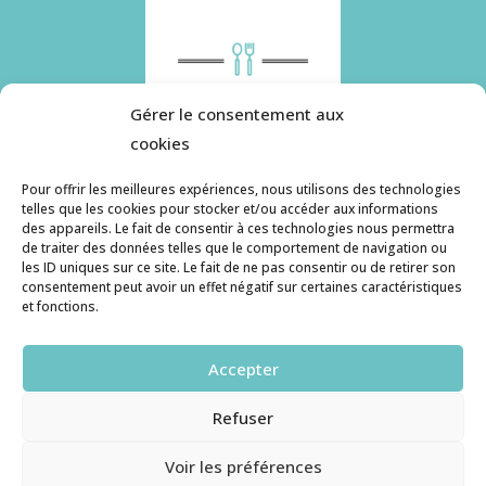
Gérer le consentement aux
cookies
Pour offrir les meilleures expériences, nous utilisons des technologies
telles que les cookies pour stocker et/ou accéder aux informations
des appareils. Le fait de consentir à ces technologies nous permettra
Histoire de pâtes utilise des cookies. Pour en
de traiter des données telles que le comportement de navigation ou
savoir plus, ainsi que sur la politique de
les ID uniques sur ce site. Le fait de ne pas consentir ou de retirer son
consentement peut avoir un effet négatif sur certaines caractéristiques
confidentialité, cliquez ici.
et fonctions.
Contact
Accepter
histoiredepates@gmail.com
Refuser
Haruzame
© copyright 2026. All Rights Reserved.
Voir les préférences