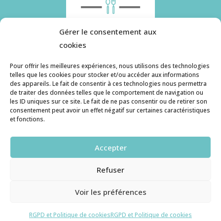
Gérer le consentement aux
cookies
Pour offrir les meilleures expériences, nous utilisons des technologies
telles que les cookies pour stocker et/ou accéder aux informations
des appareils. Le fait de consentir à ces technologies nous permettra
Histoire de pâtes utilise des cookies. Pour en
de traiter des données telles que le comportement de navigation ou
savoir plus, ainsi que sur la politique de
les ID uniques sur ce site. Le fait de ne pas consentir ou de retirer son
consentement peut avoir un effet négatif sur certaines caractéristiques
confidentialité, cliquez ici.
et fonctions.
Contact
Accepter
histoiredepates@gmail.com
Refuser
Haruzame
© copyright 2026. All Rights Reserved.
Voir les préférences
RGPD et Cookies
RGPD et Politique de cookies
RGPD et Politique de cookies