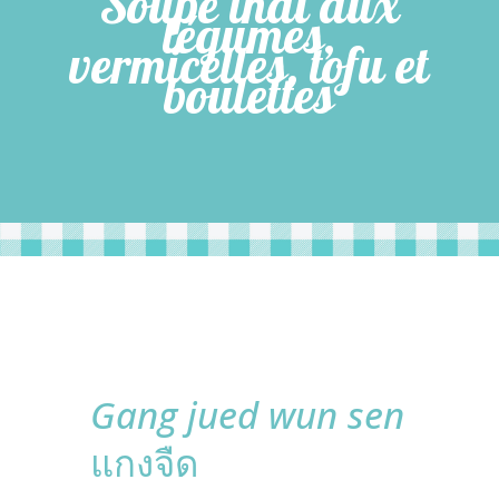
Soupe thaï aux
légumes,
vermicelles, tofu et
boulettes
Gang jued wun sen
แกงจืด