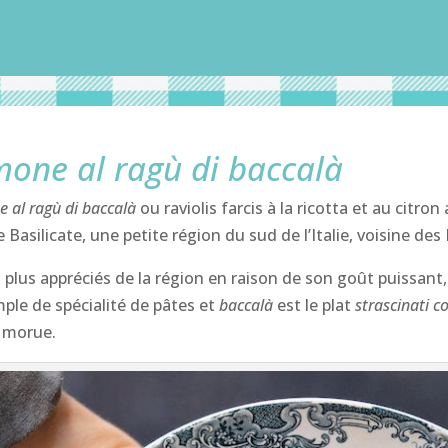
limone al ragù di baccalà
ne al ragù di baccalà
ou raviolis farcis à la ricotta et au citr
asilicate, une petite région du sud de l’Italie, voisine des 
 plus appréciés de la région en raison de son goût puissant
le de spécialité de pâtes et
baccalà
est le plat
strascinati c
a morue.