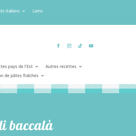
ts italiens
Liens
tes pays de l’Est
Autres recettes
on de pâtes fraîches
 di baccalà