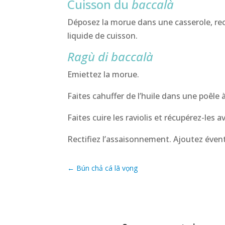
Cuisson du
baccalà
Déposez la morue dans une casserole, reco
liquide de cuisson.
Ragù di baccalà
Emiettez la morue.
Faites cahuffer de l’huile dans une poêle à
Faites cuire les raviolis et récupérez-les
Rectifiez l’assaisonnement. Ajoutez éven
←
Bún chả cá lã vọng