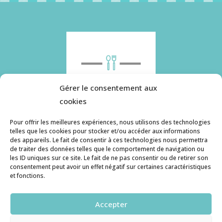
Gérer le consentement aux
cookies
Pour offrir les meilleures expériences, nous utilisons des technologies
telles que les cookies pour stocker et/ou accéder aux informations
des appareils. Le fait de consentir à ces technologies nous permettra
Histoire de pâtes utilise des cookies. Pour en
de traiter des données telles que le comportement de navigation ou
savoir plus, ainsi que sur la politique de
les ID uniques sur ce site. Le fait de ne pas consentir ou de retirer son
consentement peut avoir un effet négatif sur certaines caractéristiques
confidentialité, cliquez ici.
et fonctions.
Contact
Accepter
histoiredepates@gmail.com