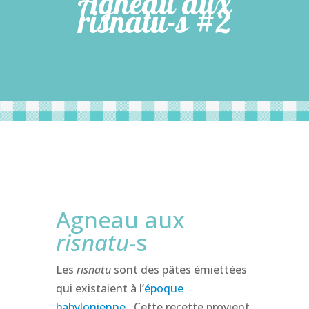
Agneau aux
risnatu-s #2
Agneau aux
risnatu
-s
Les
risnatu
sont des pâtes émiettées
qui existaient à l’
époque
babylonienne
. Cette recette provient