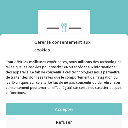
Gérer le consentement aux
cookies
Pour offrir les meilleures expériences, nous utilisons des technologies
telles que les cookies pour stocker et/ou accéder aux informations
des appareils. Le fait de consentir à ces technologies nous permettra
Histoire de pâtes utilise des cookies. Pour en
de traiter des données telles que le comportement de navigation ou
savoir plus, ainsi que sur la politique de
les ID uniques sur ce site. Le fait de ne pas consentir ou de retirer son
consentement peut avoir un effet négatif sur certaines caractéristiques
confidentialité, cliquez ici.
et fonctions.
Contact
Accepter
histoiredepates@gmail.com
Refuser