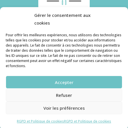
Gérer le consentement aux
cookies
Pour offrir les meilleures expériences, nous utilisons des technologies
telles que les cookies pour stocker et/ou accéder aux informations
des appareils. Le fait de consentir à ces technologies nous permettra
Histoire de pâtes utilise des cookies. Pour en
de traiter des données telles que le comportement de navigation ou
savoir plus, ainsi que sur la politique de
les ID uniques sur ce site. Le fait de ne pas consentir ou de retirer son
consentement peut avoir un effet négatif sur certaines caractéristiques
confidentialité, cliquez ici.
et fonctions.
Contact
Accepter
histoiredepates@gmail.com
Refuser
Haruzame
© copyright 2026. All Rights Reserved.
Voir les préférences
RGPD et Cookies
RGPD et Politique de cookies
RGPD et Politique de cookies