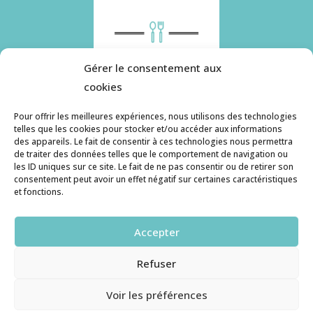
Gérer le consentement aux
cookies
Pour offrir les meilleures expériences, nous utilisons des technologies
telles que les cookies pour stocker et/ou accéder aux informations
des appareils. Le fait de consentir à ces technologies nous permettra
Histoire de pâtes utilise des cookies. Pour en
de traiter des données telles que le comportement de navigation ou
savoir plus, ainsi que sur la politique de
les ID uniques sur ce site. Le fait de ne pas consentir ou de retirer son
consentement peut avoir un effet négatif sur certaines caractéristiques
confidentialité, cliquez ici.
et fonctions.
Contact
Accepter
histoiredepates@gmail.com
Refuser
Haruzame
© copyright 2026. All Rights Reserved.
Voir les préférences