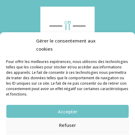
Gérer le consentement aux
cookies
Pour offrir les meilleures expériences, nous utilisons des technologies
telles que les cookies pour stocker et/ou accéder aux informations
des appareils. Le fait de consentir à ces technologies nous permettra
Histoire de pâtes utilise des cookies. Pour en
de traiter des données telles que le comportement de navigation ou
savoir plus, ainsi que sur la politique de
les ID uniques sur ce site. Le fait de ne pas consentir ou de retirer son
consentement peut avoir un effet négatif sur certaines caractéristiques
confidentialité, cliquez ici.
et fonctions.
Contact
Accepter
histoiredepates@gmail.com
Refuser