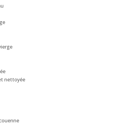
au
ège
vierge
yée
et nettoyée
s couenne