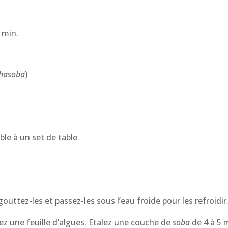
 min.
hasoba
)
le à un set de table
outtez-les et passez-les sous l’eau froide pour les refroidir
acez une feuille d’algues. Etalez une couche de
soba
de 4 à 5 