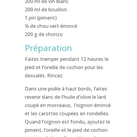
200 ml de vin blanc
200 ml de bouillon
1
piri
(piment)
¼ de chou vert émincé
200 g de chorizo
Préparation
Faites tremper pendant 12 heures le
pied et l’oreille de cochon pour les
dessalés. Rincez.
Dans une poêle à haut bords, faites
revenir dans de l’huile d’olive le lard
coupé en morceaux, l’oignon émincé
et les carottes coupées en rondelles.
Quand l’oignon est fondu, ajoutez le
piment, l’oreille et le pied de cochon