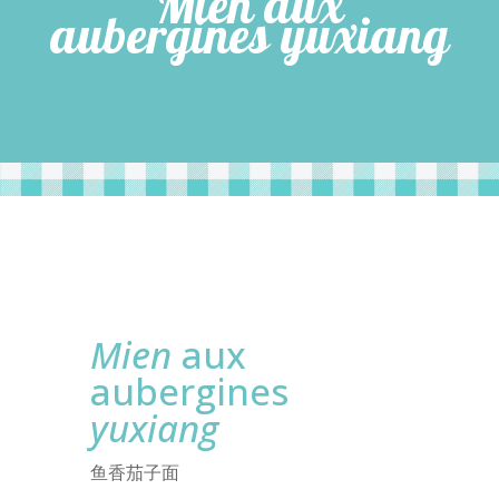
Mien aux
aubergines yuxiang
Mien
aux
aubergines
yuxiang
鱼香茄子面