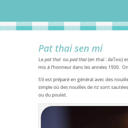
Pat thai sen mi
Le
pat thaï
ou
pad thai
(en thaï : ผัดไทย) 
mis à l’honneur dans les années 1930. O
S’il est préparé en général avec des nouille
simple où des nouilles de riz sont sautée
ou du poulet.