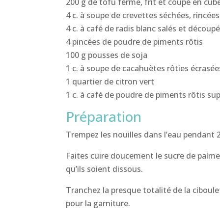
200 g de tofu ferme, frit et coupé en cub
4 c. à soupe de crevettes séchées, rincée
4 c. à café de radis blanc salés et décou
4 pincées de poudre de piments rôtis
100 g pousses de soja
1 c. à soupe de cacahuètes rôties écrasée
1 quartier de citron vert
1 c. à café de poudre de piments rôtis s
Préparation
Trempez les nouilles dans l’eau pendant 2
Faites cuire doucement le sucre de palme 
qu’ils soient dissous.
Tranchez la presque totalité de la cibou
pour la garniture.