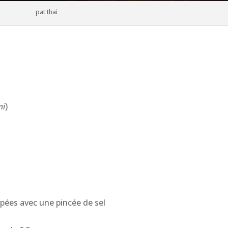
pat thai
mi
)
pées avec une pincée de sel