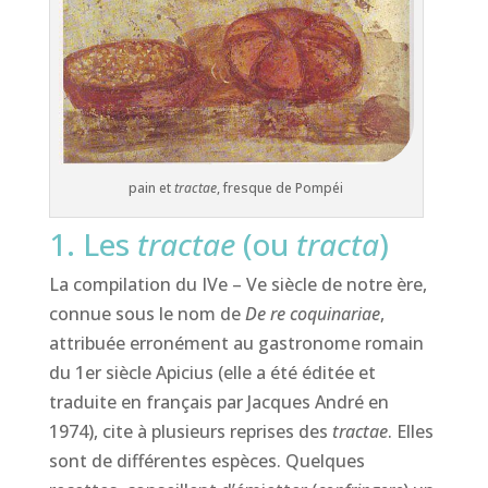
pain et
tractae
, fresque de Pompéi
1. Les
tractae
(ou
tracta
)
La compilation du IVe – Ve siècle de notre ère,
connue sous le nom de
De re coquinariae
,
attribuée erronément au gastronome romain
du 1er siècle Apicius (elle a été éditée et
traduite en français par Jacques André en
1974), cite à plusieurs reprises des
tractae
. Elles
sont de différentes espèces. Quelques