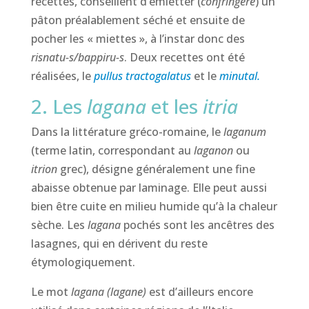
recettes, conseillent d’émietter (
confringere
) un
pâton préalablement séché et ensuite de
pocher les « miettes », à l’instar donc des
risnatu-s/bappiru-s
. Deux recettes ont été
réalisées, le
pullus tractogalatus
et le
minutal.
2. Les
lagana
et les
itria
Dans la littérature gréco-romaine, le
laganum
(terme latin, correspondant au
laganon
ou
itrion
grec), désigne généralement une fine
abaisse obtenue par laminage. Elle peut aussi
bien être cuite en milieu humide qu’à la chaleur
sèche. Les
lagana
pochés sont les ancêtres des
lasagnes, qui en dérivent du reste
étymologiquement.
Le mot
lagana (lagane)
est d’ailleurs encore