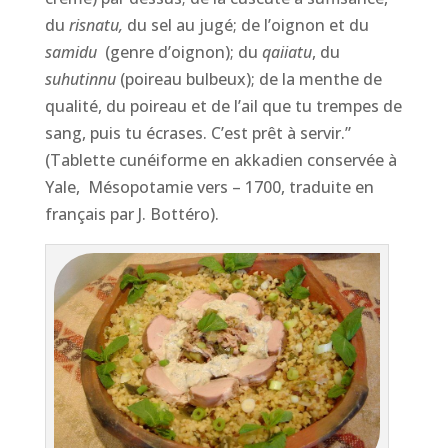
du
risnatu,
du sel au jugé; de l’oignon et du
samidu
(genre d’oignon); du
qaiiatu
, du
suhutinnu
(poireau bulbeux); de la menthe de
qualité, du poireau et de l’ail que tu trempes de
sang, puis tu écrases. C’est prêt à servir.”
(Tablette cunéiforme en akkadien conservée à
Yale, Mésopotamie vers – 1700, traduite en
français par J. Bottéro).