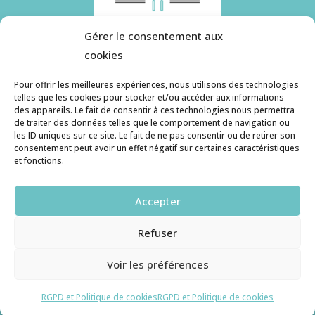
Gérer le consentement aux
cookies
Pour offrir les meilleures expériences, nous utilisons des technologies
telles que les cookies pour stocker et/ou accéder aux informations
des appareils. Le fait de consentir à ces technologies nous permettra
Histoire de pâtes utilise des cookies. Pour en
de traiter des données telles que le comportement de navigation ou
savoir plus, ainsi que sur la politique de
les ID uniques sur ce site. Le fait de ne pas consentir ou de retirer son
consentement peut avoir un effet négatif sur certaines caractéristiques
confidentialité, cliquez ici.
et fonctions.
Contact
Accepter
histoiredepates@gmail.com
Refuser
Haruzame
© copyright 2026. All Rights Reserved.
Voir les préférences
RGPD et Cookies
RGPD et Politique de cookies
RGPD et Politique de cookies