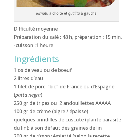
Risnatu
à droite et
quaiitu
à gauche
Difficulté moyenne
Préparation du salé : 48 h, préparation : 15 min.
-cuisson :1 heure
Ingrédients
1 os de veau ou de boeuf
2 litres d’eau
1 filet de porc “bio” de France ou d’Espagne
(
patta negra
)
250 gr de tripes ou 2 andouillettes AAAAA
100 gr de crème (aigre / épaisse)
quelques brindilles de cuscute (plante parasite
du lin); à son défaut des graines de lin
200 gr de
risnatu
émietté (selon la recette