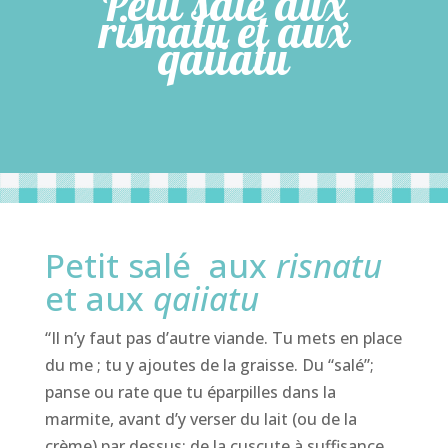
Petit salé aux
risnatu et aux
qaiiatu
Petit salé aux
risnatu
et aux
qaiiatu
“Il n’y faut pas d’autre viande. Tu mets en place
du me ; tu y ajoutes de la graisse. Du “salé”;
panse ou rate que tu éparpilles dans la
marmite, avant d’y verser du lait (ou de la
crème) par dessus; de la cuscute à suffisance,