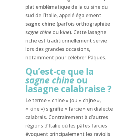
plat emblématique de la cuisine du
sud de l’Italie, appelé également
s
agne
c
hine
(parfois orthographiée
s
agne chjne
ou k
ine
). Cette lasagne
riche est traditionnellement servie
lors des grandes occasions,
notamment pour célébrer Pâques
.
Qu’est-ce que la
s
agne
c
hine
ou
l
asagne
c
alabraise ?
Le terme « chine » (ou « chjne »,
« kine ») signifie «
farcie » en dialecte
calabrais. Contrairement à d’autres
régions d’Italie où les pâtes farcies
évoquent principalement les raviolis