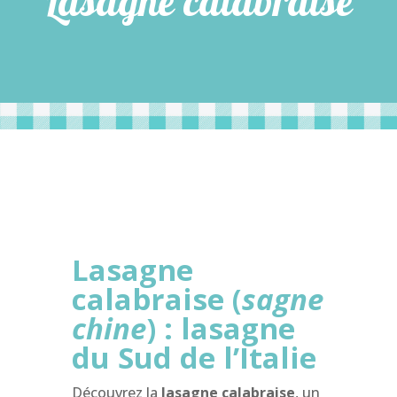
Lasagne calabraise
Lasagne
c
alabraise (
s
agne
c
hine
) :
lasagne
du
Sud de l’Italie
Découvrez l
a
lasagne calabraise
, un