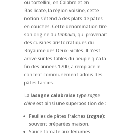
ou tortellini, en Calabre et
en
Basilicate
, la région voisine
, cette
notion s’étend à des plats de pâtes
en couches.
Cette dénomination tire
son origine du
timballo,
qui provenait
des cuisines aristocratiques du
Royaume des Deux-Siciles. Il n’est
arrivé sur les tables du peuple qu’à la
fin des années 1700, a remplacé le
concept communément admis des
pâtes farcies.
La
lasagne calabraise
type
s
agne
c
hine
est
ainsi
une superposition de :
Feuilles de pâtes fraîches
(
sagne
)
:
souvent préparées maison.
Sauce tomate aux
légumes