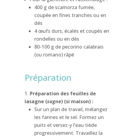
400 g de scamorza fumée,
coupée en fines tranches ou en
dés
4 œufs durs, écalés et coupés en
rondelles ou en dés
80-100 g de pecorino calabrais
(ou romano) râpé
Préparation
Préparation des
f
euilles de
l
asagne (
s
agne
) (si maison) :
Sur un plan de travail, mélangez
les farines et le sel. Formez un
puits et versez-y l’eau tiède
progressivement. Travaillez la