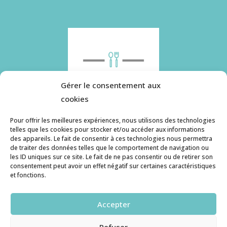
Gérer le consentement aux
cookies
Pour offrir les meilleures expériences, nous utilisons des technologies
telles que les cookies pour stocker et/ou accéder aux informations
des appareils. Le fait de consentir à ces technologies nous permettra
Histoire de pâtes utilise des cookies. Pour en
de traiter des données telles que le comportement de navigation ou
savoir plus, ainsi que sur la politique de
les ID uniques sur ce site. Le fait de ne pas consentir ou de retirer son
consentement peut avoir un effet négatif sur certaines caractéristiques
confidentialité, cliquez ici.
et fonctions.
Contact
Accepter
histoiredepates@gmail.com
Refuser