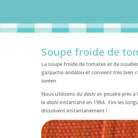
Soupe froide de tom
La soupe froide de tomates et de nouille
gazpacho andalou et convient très bien c
somen
.
Nous utilisons du
dashi
en poudre près à 
le
dashi
instantané en 1964. Fini les long
dissolvent instantanément !