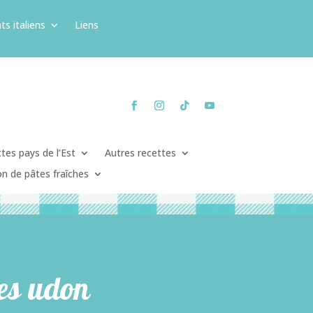
ts italiens
Liens
tes pays de l’Est
Autres recettes
on de pâtes fraîches
les udon