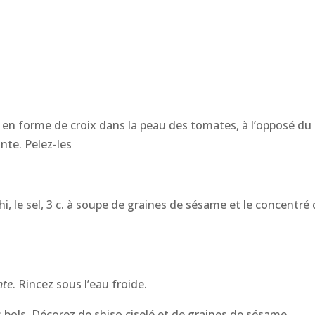
s
n en forme de croix dans la peau des tomates, à l’opposé d
nte. Pelez-les
i, le sel, 3 c. à soupe de graines de sésame et le concentr
nte
. Rincez sous l’eau froide.
s bols. Décorez de shiso ciselé et de graines de sésame.