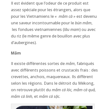
Il est évident que l’odeur de ce produit est
assez spéciale pour les étrangers, alors que
pour les Vietnamiens le
«
mắm cà »
est devenu
une saveur incontournable pour le
bún mắm
,
les fondues vietnamiennes (
lâu mam
) ou avec
du riz (le même genre de bouillon avec plus
d’aubergines).
Mắm
Il existe différentes sortes de
mắm
, fabriqués
avec différents poissons et crustacés frais : des
crevettes, anchois, maquereaux. Ils diffèrent
selon les régions. Dans le détroit du Mékong,
on retrouve plutôt du
mắm cá lóc, mắm cá quả,
mắm cá linh,
et
mắm cá sặc.