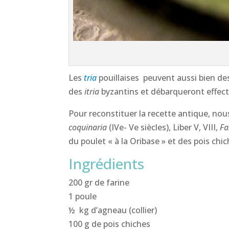
Les
tria
pouillaises peuvent aussi bien d
des
itria
byzantins et débarqueront effecti
Pour reconstituer la recette antique, nou
coquinaria
(IVe- Ve siècles), Liber V, VIII,
Fas
du poulet « à la Oribase » et des pois chic
Ingrédients
200 gr de farine
1 poule
½ kg d’agneau (collier)
100 g de pois chiches