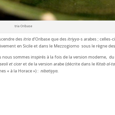
tria Oribase
escendre des
itria
d’Oribase que des
itriyya
-s arabes ; celles-
vement en Sicile et dans le Mezzogiorno sous le règne des é
s nous sommes inspirés à la fois de la version moderne, du 
eoli et cicer
et de la version arabe (décrite dans le
Kitab al-t
hes « à la Horace ») :
nibatiyya.