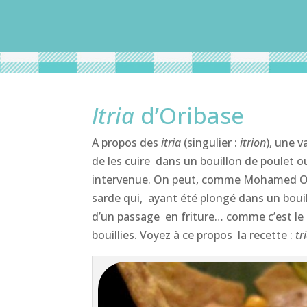
Itria
d’Oribase
A propos des
itria
(singulier :
itrion
), une v
de les cuire dans un bouillon de poulet ou
intervenue. On peut, comme Mohamed Oubah
sarde qui, ayant été plongé dans un boui
d’un passage en friture… comme c’est l
bouillies. Voyez à ce propos la recette :
tr