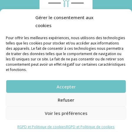
Gérer le consentement aux
cookies
Pour offrir les meilleures expériences, nous utilisons des technologies
telles que les cookies pour stocker et/ou accéder aux informations
des appareils. Le fait de consentir à ces technologies nous permettra
Histoire de pâtes utilise des cookies. Pour en
de traiter des données telles que le comportement de navigation ou
savoir plus, ainsi que sur la politique de
les ID uniques sur ce site. Le fait de ne pas consentir ou de retirer son
consentement peut avoir un effet négatif sur certaines caractéristiques
confidentialité, cliquez ici.
et fonctions.
Contact
Accepter
histoiredepates@gmail.com
Refuser
Haruzame
© copyright 2026. All Rights Reserved.
Voir les préférences
RGPD et Cookies
RGPD et Politique de cookies
RGPD et Politique de cookies