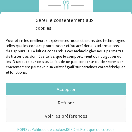
Gérer le consentement aux
cookies
Pour offrir les meilleures expériences, nous utilisons des technologies
telles que les cookies pour stocker et/ou accéder aux informations
des appareils. Le fait de consentir à ces technologies nous permettra
Histoire de pâtes utilise des cookies. Pour en
de traiter des données telles que le comportement de navigation ou
savoir plus, ainsi que sur la politique de
les ID uniques sur ce site. Le fait de ne pas consentir ou de retirer son
consentement peut avoir un effet négatif sur certaines caractéristiques
confidentialité, cliquez ici.
et fonctions.
Contact
Accepter
histoiredepates@gmail.com
Refuser
Haruzame
© copyright 2026. All Rights Reserved.
Voir les préférences
RGPD et Cookies
RGPD et Politique de cookies
RGPD et Politique de cookies