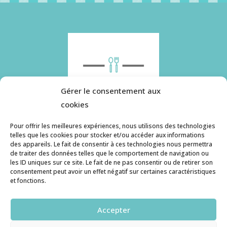
Gérer le consentement aux
cookies
Pour offrir les meilleures expériences, nous utilisons des technologies
telles que les cookies pour stocker et/ou accéder aux informations
des appareils. Le fait de consentir à ces technologies nous permettra
Histoire de pâtes utilise des cookies. Pour en
de traiter des données telles que le comportement de navigation ou
savoir plus, ainsi que sur la politique de
les ID uniques sur ce site. Le fait de ne pas consentir ou de retirer son
consentement peut avoir un effet négatif sur certaines caractéristiques
confidentialité, cliquez ici.
et fonctions.
Contact
Accepter
histoiredepates@gmail.com