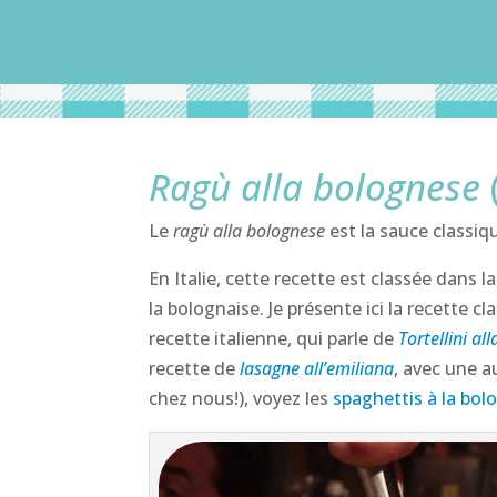
Ragù alla bolognese
Le
ragù alla bolognese
est la sauce classiq
En Italie, cette recette est classée dans l
la bolognaise. Je présente ici la recette 
recette italienne, qui parle de
Tortellini al
recette de
lasagne all’emiliana
, avec une a
chez nous!), voyez les
spaghettis à la bol