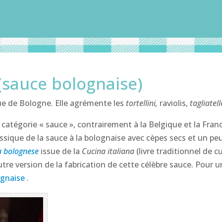
(sauce bolognaise)
ue de Bologne. Elle agrémente les
tortellini,
raviolis,
tagliatell
a catégorie « sauce », contrairement à la Belgique et la Fran
classique de la sauce à la bolognaise avec cèpes secs et un 
la bolognese
issue de la
Cucina italiana
(livre traditionnel de c
utre version de la fabrication de cette célèbre sauce. Pour 
ognaise
.