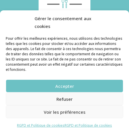
Gérer le consentement aux
cookies
Pour offrir les meilleures expériences, nous utilisons des technologies
telles que les cookies pour stocker et/ou accéder aux informations
des appareils. Le fait de consentir à ces technologies nous permettra
Histoire de pâtes utilise des cookies. Pour en
de traiter des données telles que le comportement de navigation ou
savoir plus, ainsi que sur la politique de
les ID uniques sur ce site. Le fait de ne pas consentir ou de retirer son
consentement peut avoir un effet négatif sur certaines caractéristiques
confidentialité, cliquez ici.
et fonctions.
Contact
Accepter
histoiredepates@gmail.com
Refuser
Haruzame
© copyright 2026. All Rights Reserved.
Voir les préférences
RGPD et Cookies
RGPD et Politique de cookies
RGPD et Politique de cookies