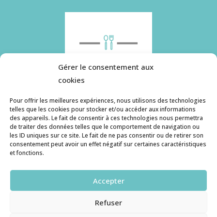
Gérer le consentement aux
cookies
Pour offrir les meilleures expériences, nous utilisons des technologies
telles que les cookies pour stocker et/ou accéder aux informations
des appareils. Le fait de consentir à ces technologies nous permettra
Histoire de pâtes utilise des cookies. Pour en
de traiter des données telles que le comportement de navigation ou
savoir plus, ainsi que sur la politique de
les ID uniques sur ce site. Le fait de ne pas consentir ou de retirer son
consentement peut avoir un effet négatif sur certaines caractéristiques
confidentialité, cliquez ici.
et fonctions.
Contact
Accepter
histoiredepates@gmail.com
Refuser