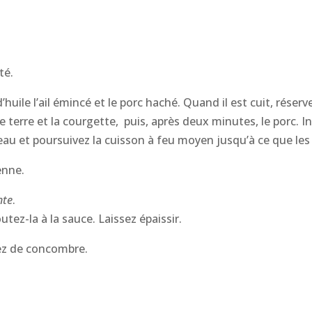
té.
uile l’ail émincé et le porc haché. Quand il est cuit, réserve
erre et la courgette, puis, après deux minutes, le porc. In
’eau et poursuivez la cuisson à feu moyen jusqu’à ce que les
enne.
nte
.
utez-la à la sauce. Laissez épaissir.
rez de concombre.