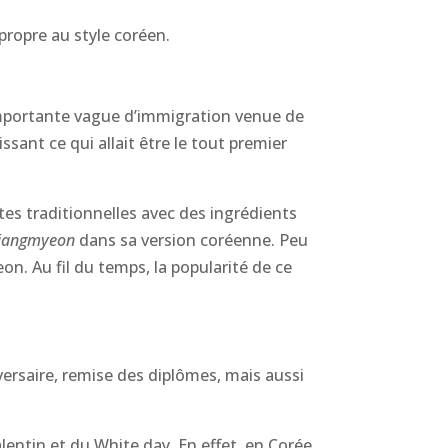
propre au style coréen.
 importante vague d’immigration venue de
sant ce qui allait être le tout premier
ttes traditionnelles avec des ingrédients
ajangmyeon
dans sa version coréenne. Peu
on. Au fil du temps, la popularité de ce
rsaire, remise des diplômes, mais aussi
Valentin et du White day. En effet, en Corée