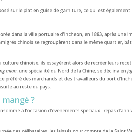
osé sur le plat en guise de garniture, ce qui est également 
Corée dans la ville portuaire d’Incheon, en 1883, après une
migrés chinois se regroupèrent dans le même quartier, bâtis
 culture chinoise, ils essayèrent alors de recréer leurs rece
ang mian
, une spécialité du Nord de la Chine, se déclina en
j
ouce préféré des marchands et des travailleurs du port d’Inche
nsuite au reste du pays.
il mangé ?
nsommé à l’occasion d’événements spéciaux : repas d’annive
journée des célibataires, les laissés pour compte de la Saint 