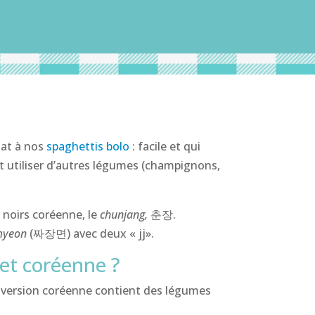
lat à nos
spaghettis bolo
: facile et qui
ent utiliser d’autres légumes (champignons,
 noirs coréenne, le
chunjang,
춘장.
gmyeon
(짜장면) avec deux « jj».
 et coréenne ?
la version coréenne contient des légumes