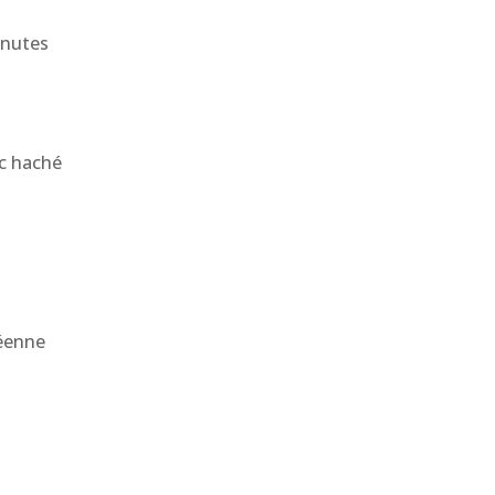
inutes
rc haché
réenne