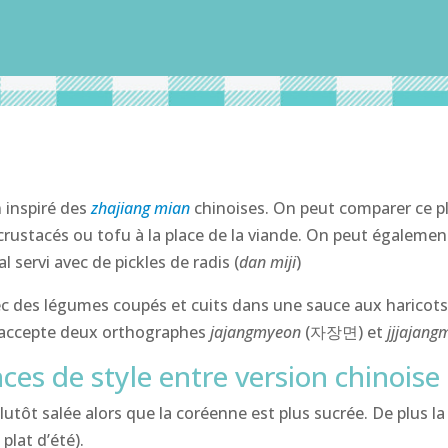
 inspiré des
zhajiang mian
chinoises. On peut comparer ce p
s : crustacés ou tofu à la place de la viande. On peut égalem
 servi avec de pickles de radis (
dan miji
)
avec des légumes coupés et cuits dans une sauce aux haricots
e accepte deux orthographes
jajangmyeon
(자장면) et
jjjajan
nces de style entre version chinoise
plutôt salée alors que la coréenne est plus sucrée. De plus 
 plat d’été).