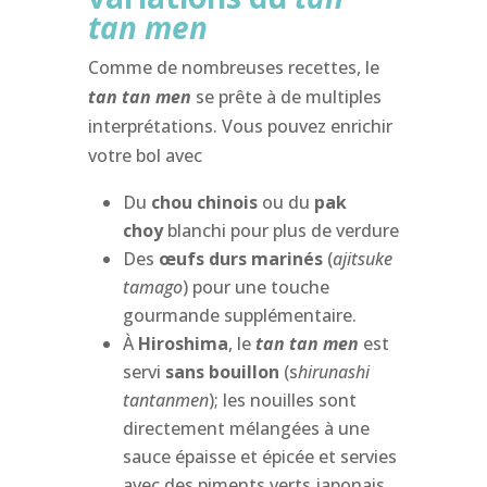
tan men
Comme de nombreuses recettes, le
tan tan men
se prête à de multiples
interprétations. Vous pouvez enrichir
votre bol avec
Du
chou chinois
ou du
pak
choy
blanchi pour plus de verdure
Des
œufs durs marinés
(
ajitsuke
tamago
) pour une touche
gourmande supplémentaire.
À
Hiroshima
, le
tan tan men
est
servi
sans bouillon
(s
hirunashi
tantanmen
); les nouilles sont
directement mélangées à une
sauce épaisse et épicée et servies
avec des piments verts japonais.