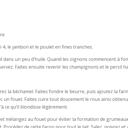
ure
, le jambon et le poulet en fines tranches.
l’ail dans un peu d’huile. Quand les oignons commencent à fon
servez. Faites ensuite revenir les champignons et le persil h
ez la béchamel. Faites fondre le beurre,
puis ajoutez la fari
 un fouet. Faites cuire tout doucement le roux ainsi obtenu
’à ce qu’il blondisse légèrement.
d et mélangez au fouet pour éviter la formation de grumeaux.
. Procédez de cette façon pour tout le lait. Salez, poivrez et