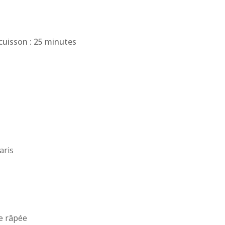
cuisson : 25 minutes
aris
e râpée