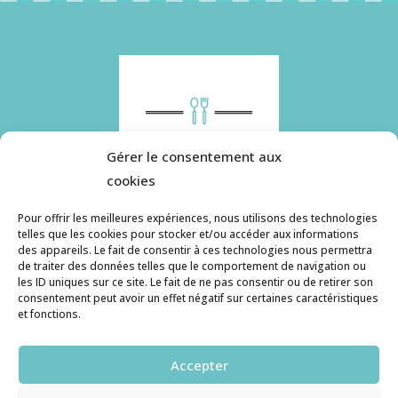
Gérer le consentement aux
cookies
Pour offrir les meilleures expériences, nous utilisons des technologies
telles que les cookies pour stocker et/ou accéder aux informations
des appareils. Le fait de consentir à ces technologies nous permettra
Histoire de pâtes utilise des cookies. Pour en
de traiter des données telles que le comportement de navigation ou
savoir plus, ainsi que sur la politique de
les ID uniques sur ce site. Le fait de ne pas consentir ou de retirer son
consentement peut avoir un effet négatif sur certaines caractéristiques
confidentialité, cliquez ici.
et fonctions.
Contact
Accepter
histoiredepates@gmail.com