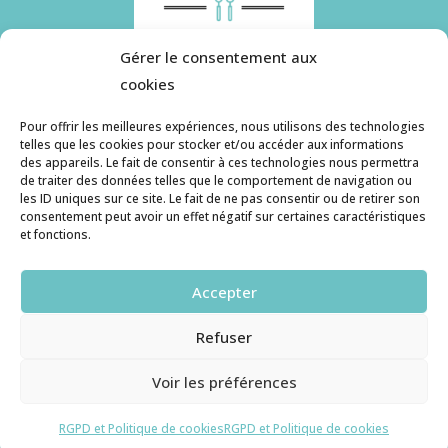
Gérer le consentement aux
cookies
Pour offrir les meilleures expériences, nous utilisons des technologies
telles que les cookies pour stocker et/ou accéder aux informations
des appareils. Le fait de consentir à ces technologies nous permettra
Histoire de pâtes utilise des cookies. Pour en
de traiter des données telles que le comportement de navigation ou
savoir plus, ainsi que sur la politique de
les ID uniques sur ce site. Le fait de ne pas consentir ou de retirer son
consentement peut avoir un effet négatif sur certaines caractéristiques
confidentialité, cliquez ici.
et fonctions.
Contact
Accepter
histoiredepates@gmail.com
Refuser
Haruzame
© copyright 2026. All Rights Reserved.
Voir les préférences
RGPD et Cookies
RGPD et Politique de cookies
RGPD et Politique de cookies