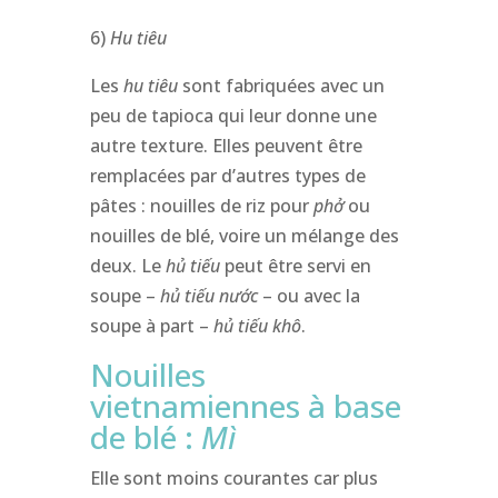
6)
Hu tiêu
Les
hu tiêu
sont fabriquées avec un
peu de tapioca qui leur donne une
autre texture. Elles peuvent être
remplacées par d’autres types de
pâtes : nouilles de riz pour
phở
ou
nouilles de blé, voire un mélange des
deux. Le
hủ tiếu
peut être servi en
soupe –
hủ tiếu
nước
– ou avec la
soupe à part –
hủ tiếu khô
.
Nouilles
vietnamiennes à base
de blé :
Mì
Elle sont moins courantes car plus