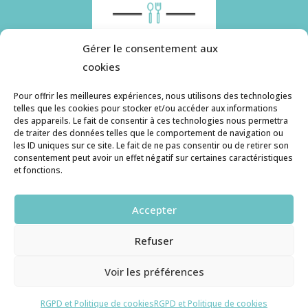
Gérer le consentement aux
cookies
Pour offrir les meilleures expériences, nous utilisons des technologies
telles que les cookies pour stocker et/ou accéder aux informations
des appareils. Le fait de consentir à ces technologies nous permettra
Histoire de pâtes utilise des cookies. Pour en
de traiter des données telles que le comportement de navigation ou
savoir plus, ainsi que sur la politique de
les ID uniques sur ce site. Le fait de ne pas consentir ou de retirer son
consentement peut avoir un effet négatif sur certaines caractéristiques
confidentialité, cliquez ici.
et fonctions.
Contact
Accepter
histoiredepates@gmail.com
Refuser
Haruzame
© copyright 2026. All Rights Reserved.
Voir les préférences
RGPD et Cookies
RGPD et Politique de cookies
RGPD et Politique de cookies